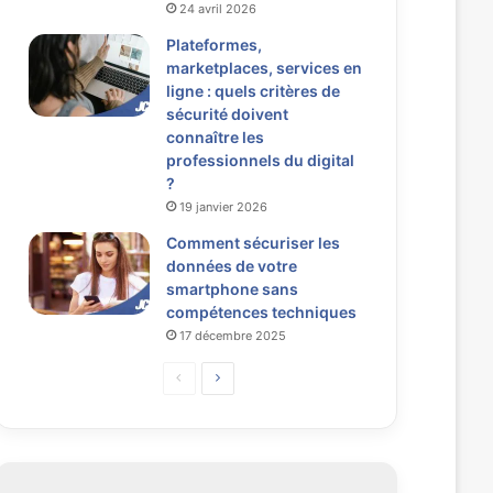
24 avril 2026
Plateformes,
marketplaces, services en
ligne : quels critères de
sécurité doivent
connaître les
professionnels du digital
?
19 janvier 2026
Comment sécuriser les
données de votre
smartphone sans
compétences techniques
17 décembre 2025
P
P
a
a
g
g
e
e