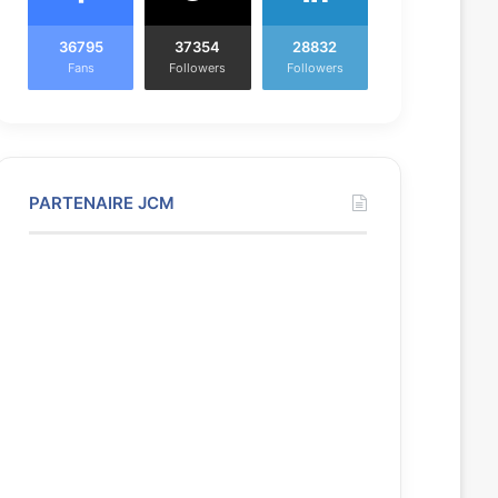
36795
37354
28832
Fans
Followers
Followers
PARTENAIRE JCM