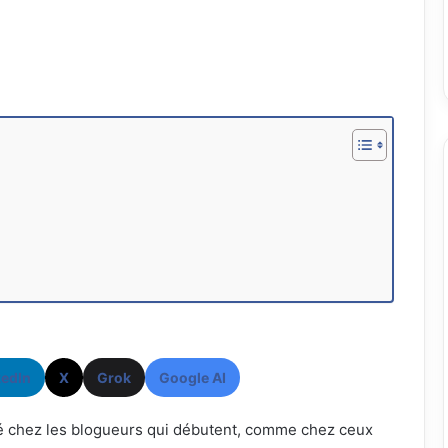
kedIn
X
Grok
Google AI
é chez les blogueurs qui débutent, comme chez ceux