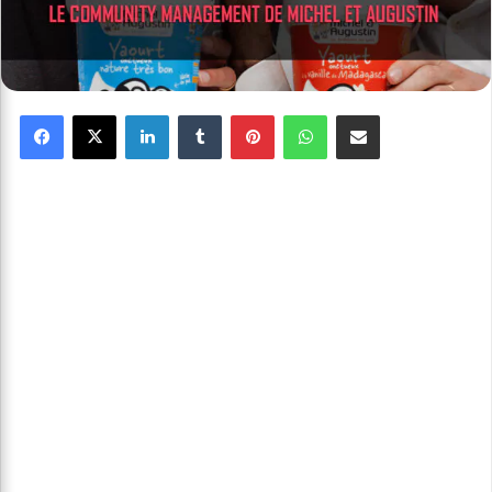
Facebook
X
Linkedin
Tumblr
Pinterest
WhatsApp
Partager par email