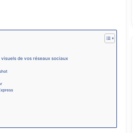
s visuels de vos réseaux sociaux
nshot
or
Express