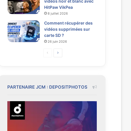
vidéos noir et blanc avec
HitPaw VikPea
8 juillet 2026
Comment récupérer des
vidéos supprimées sur
carte SD ?
26 juin 2026
P
P
a
a
g
g
e
e
p
s
PARTENAIRE JCM : DEPOSITPHOTOS
r
u
é
i
c
v
é
a
d
n