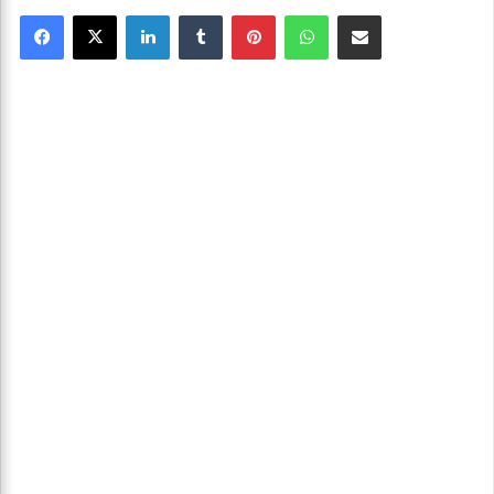
Facebook
X
Linkedin
Tumblr
Pinterest
WhatsApp
Partager par email