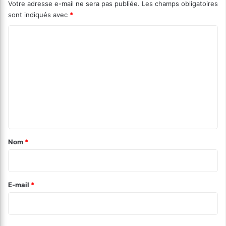
Votre adresse e-mail ne sera pas publiée.
Les champs obligatoires
sont indiqués avec
*
C
o
m
m
e
n
t
a
Nom
*
i
r
e
E-mail
*
*