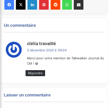
Facebook
X
Linkedin
Pinterest
Reddit
WhatsApp
Partager par email
Un commentaire
d
clélia travaillé
i
3 décembre 2020 à 10h24
t
Merci pour votre mention de Talkwalker Journal du
CM ! 😀
:
Répondre
Laisser un commentaire