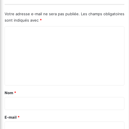
Votre adresse e-mail ne sera pas publiée.
Les champs obligatoires
sont indiqués avec
*
C
o
m
m
e
n
t
a
Nom
*
i
r
e
E-mail
*
*