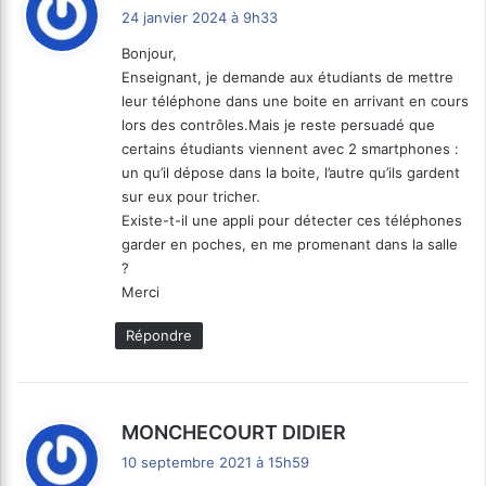
i
24 janvier 2024 à 9h33
t
Bonjour,
Enseignant, je demande aux étudiants de mettre
:
leur téléphone dans une boite en arrivant en cours
lors des contrôles.Mais je reste persuadé que
certains étudiants viennent avec 2 smartphones :
un qu’il dépose dans la boite, l’autre qu’ils gardent
sur eux pour tricher.
Existe-t-il une appli pour détecter ces téléphones
garder en poches, en me promenant dans la salle
?
Merci
Répondre
d
MONCHECOURT DIDIER
i
10 septembre 2021 à 15h59
t