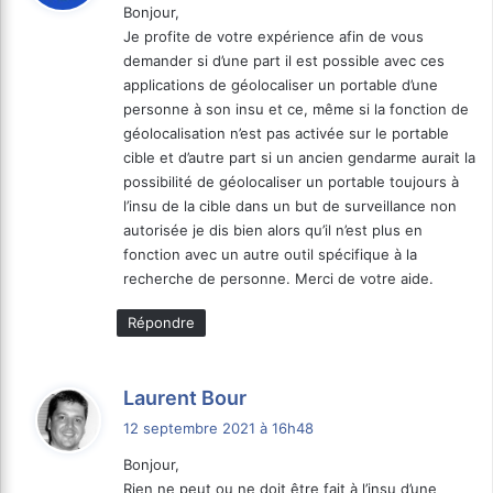
Bonjour,
Je profite de votre expérience afin de vous
:
demander si d’une part il est possible avec ces
applications de géolocaliser un portable d’une
personne à son insu et ce, même si la fonction de
géolocalisation n’est pas activée sur le portable
cible et d’autre part si un ancien gendarme aurait la
possibilité de géolocaliser un portable toujours à
l’insu de la cible dans un but de surveillance non
autorisée je dis bien alors qu’il n’est plus en
fonction avec un autre outil spécifique à la
recherche de personne. Merci de votre aide.
Répondre
d
Laurent Bour
i
12 septembre 2021 à 16h48
t
Bonjour,
Rien ne peut ou ne doit être fait à l’insu d’une