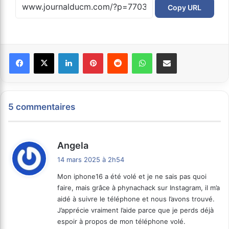
Copy URL
Facebook
X
Linkedin
Pinterest
Reddit
WhatsApp
Partager par email
5 commentaires
d
Angela
i
14 mars 2025 à 2h54
t
Mon iphone16 a été volé et je ne sais pas quoi
faire, mais grâce à phynachack sur Instagram, il m’a
:
aidé à suivre le téléphone et nous l’avons trouvé.
J’apprécie vraiment l’aide parce que je perds déjà
espoir à propos de mon téléphone volé.