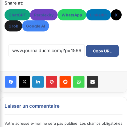
Share at:
ChatGPT
Perplexity
WhatsApp
LinkedIn
X
Grok
Google AI
Copy URL
Facebook
X
Linkedin
Pinterest
Reddit
WhatsApp
Partager par email
Laisser un commentaire
Votre adresse e-mail ne sera pas publiée.
Les champs obligatoires