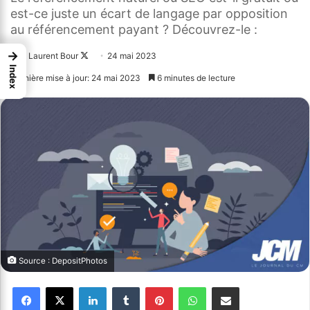
est-ce juste un écart de langage par opposition
au référencement payant ? Découvrez-le :
→
Laurent Bour
Follow
24 mai 2023
Index
on
Dernière mise à jour: 24 mai 2023
6 minutes de lecture
X
Source : DepositPhotos
Facebook
X
Linkedin
Tumblr
Pinterest
WhatsApp
Partager par email