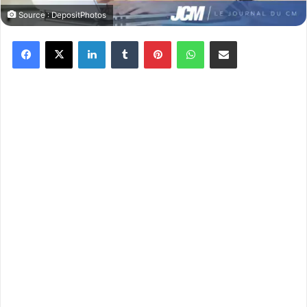
Source : DepositPhotos
Facebook
X
Linkedin
Tumblr
Pinterest
WhatsApp
Partager par email