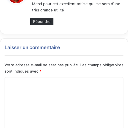
Merci pour cet excellent article qui me sera d’une
très grande utilité
:
Répondre
Laisser un commentaire
Votre adresse e-mail ne sera pas publiée.
Les champs obligatoires
sont indiqués avec
*
C
o
m
m
e
n