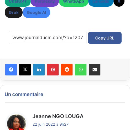
ChatGPT
Perplexity
WhatsApp
LinkedIn
X
Grok
Google AI
Copy URL
Facebook
X
Linkedin
Pinterest
Reddit
WhatsApp
Partager par email
Un commentaire
d
Jeanne NGO LOUGA
i
22 juin 2022 à 9h27
t