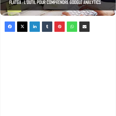
Facebook
X
Linkedin
Tumblr
Pinterest
WhatsApp
Partager par email