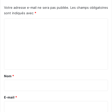
Votre adresse e-mail ne sera pas publiée.
Les champs obligatoires
sont indiqués avec
*
C
o
m
m
e
n
t
a
Nom
*
i
r
e
E-mail
*
*