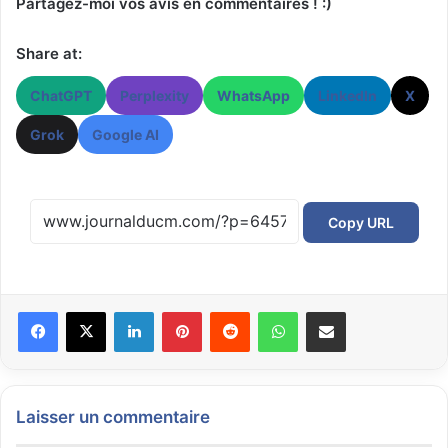
Partagez-moi vos avis en commentaires ! :)
Share at:
ChatGPT
Perplexity
WhatsApp
LinkedIn
X
Grok
Google AI
Copy URL
Facebook
X
Linkedin
Pinterest
Reddit
WhatsApp
Partager par email
Laisser un commentaire