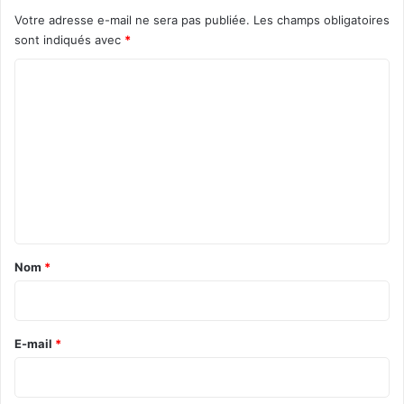
Votre adresse e-mail ne sera pas publiée.
Les champs obligatoires
sont indiqués avec
*
C
o
m
m
e
n
t
a
Nom
*
i
r
e
E-mail
*
*