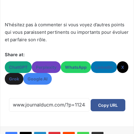
N’hésitez pas à commenter si vous voyez d’autres points
qui vous paraissent pertinents ou importants pour évoluer
et parfaire son rôle.
Share at:
ChatGPT
Perplexity
WhatsApp
LinkedIn
X
Grok
Google AI
Copy URL
Facebook
X
Linkedin
Pinterest
Reddit
WhatsApp
Partager par email