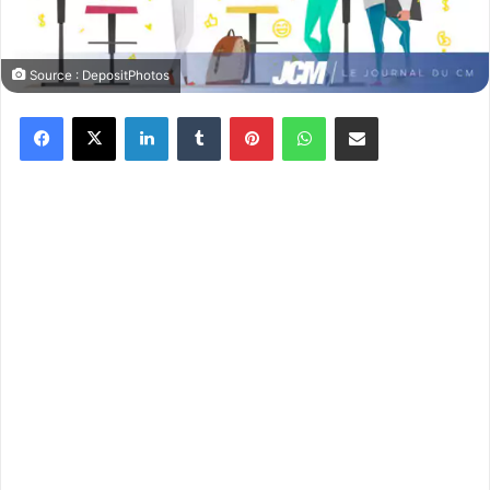
Source : DepositPhotos
Facebook
X
Linkedin
Tumblr
Pinterest
WhatsApp
Partager par email