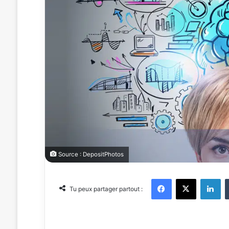
Source : DepositPhotos
Facebook
X
Linkedin
Tu peux partager partout :