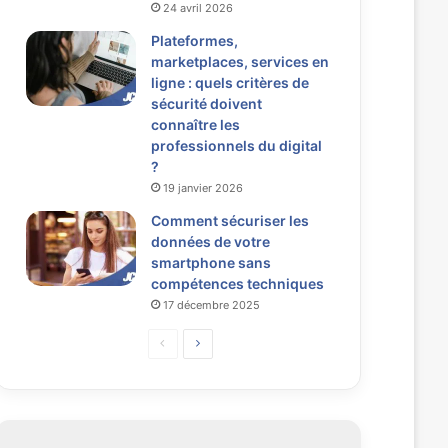
24 avril 2026
Plateformes,
marketplaces, services en
ligne : quels critères de
sécurité doivent
connaître les
professionnels du digital
?
19 janvier 2026
Comment sécuriser les
données de votre
smartphone sans
compétences techniques
17 décembre 2025
P
P
a
a
g
g
e
e