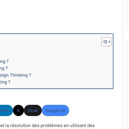
ing ?
ng ?
sign Thinking ?
ing ?
kedIn
X
Grok
Google AI
 et la résolution des problèmes en utilisant des