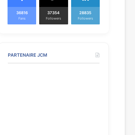
36816
37354
28835
Fans
Followers
Followers
PARTENAIRE JCM