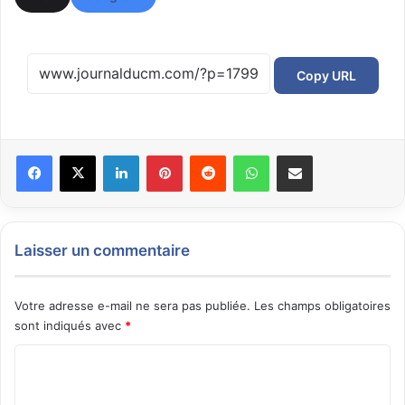
Copy URL
Facebook
X
Linkedin
Pinterest
Reddit
WhatsApp
Partager par email
Laisser un commentaire
Votre adresse e-mail ne sera pas publiée.
Les champs obligatoires
sont indiqués avec
*
C
o