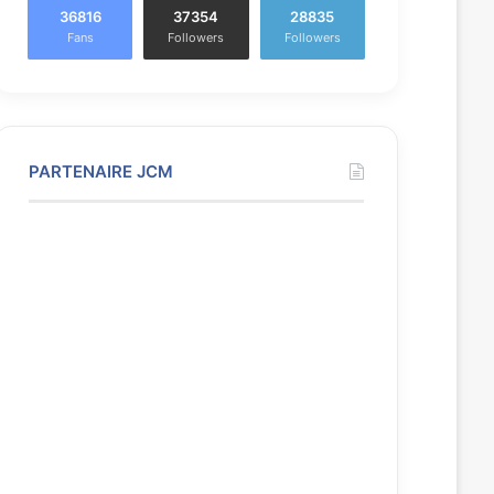
36816
37354
28835
Fans
Followers
Followers
PARTENAIRE JCM