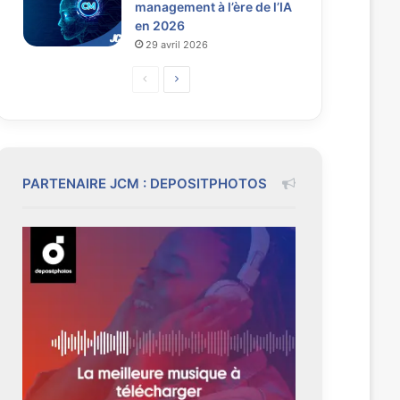
management à l’ère de l’IA
en 2026
29 avril 2026
P
P
a
a
g
g
e
e
p
s
PARTENAIRE JCM : DEPOSITPHOTOS
r
u
é
i
c
v
é
a
d
n
e
t
n
e
t