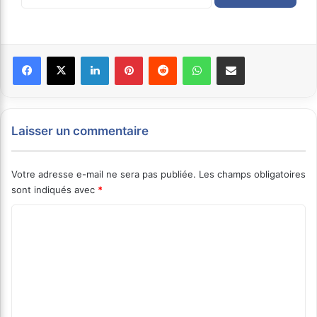
Facebook
X
Linkedin
Pinterest
Reddit
WhatsApp
Partager par email
Laisser un commentaire
Votre adresse e-mail ne sera pas publiée.
Les champs obligatoires
sont indiqués avec
*
C
o
m
m
e