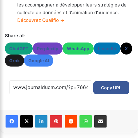
les accompagner à développer leurs stratégies de
collecte de données et d’animation d’audience.
Découvrez Qualifio →
Share at:
ChatGPT
Perplexity
WhatsApp
LinkedIn
X
Grok
Google AI
Copy URL
Facebook
X
Linkedin
Pinterest
Reddit
WhatsApp
Partager par email