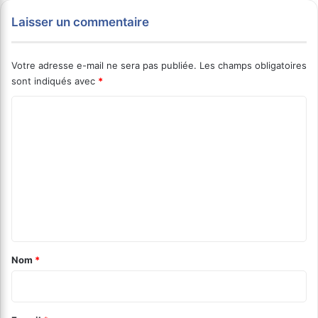
Laisser un commentaire
Votre adresse e-mail ne sera pas publiée.
Les champs obligatoires
sont indiqués avec
*
C
o
m
m
e
n
t
a
Nom
*
i
r