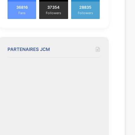
36816
37354
28835
Fans
Followers
Followers
PARTENAIRES JCM