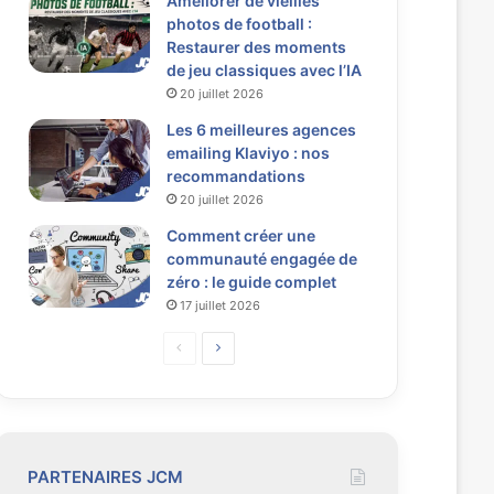
Améliorer de vieilles
photos de football :
Restaurer des moments
de jeu classiques avec l’IA
20 juillet 2026
Les 6 meilleures agences
emailing Klaviyo : nos
recommandations
20 juillet 2026
Comment créer une
communauté engagée de
zéro : le guide complet
17 juillet 2026
P
P
a
a
g
g
e
e
p
s
PARTENAIRES JCM