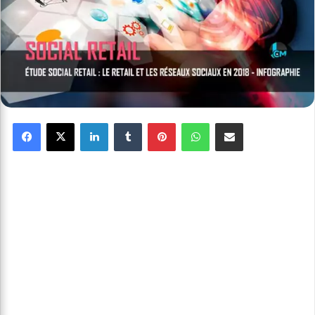
Facebook
X
Linkedin
Tumblr
Pinterest
WhatsApp
Partager par email