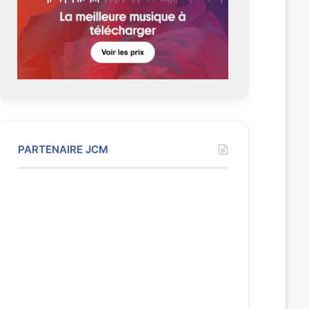
n
e
t
e
PARTENAIRE JCM