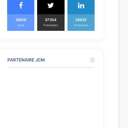
36816
37354
28835
Fans
Followers
Followers
PARTENAIRE JCM