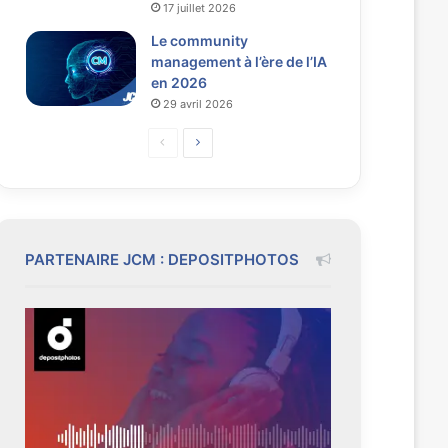
17 juillet 2026
Le community
management à l’ère de l’IA
en 2026
29 avril 2026
P
P
a
a
g
g
e
e
p
s
PARTENAIRE JCM : DEPOSITPHOTOS
r
u
é
i
c
v
é
a
d
n
e
t