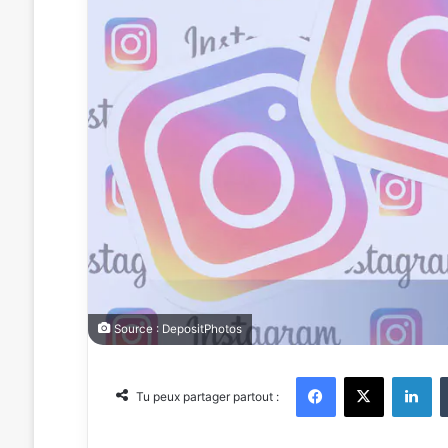
Source : DepositPhotos
Facebook
X
Linkedin
Tu peux partager partout :