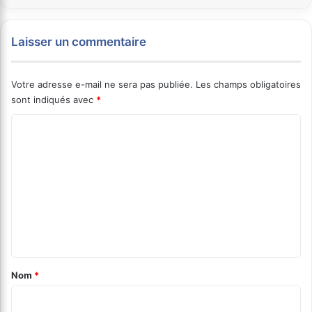
Laisser un commentaire
Votre adresse e-mail ne sera pas publiée.
Les champs obligatoires
sont indiqués avec
*
C
o
m
m
e
n
t
a
Nom
*
i