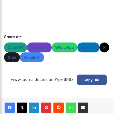
Share at:
ChatGPT
Perplexity
WhatsApp
LinkedIn
X
Grok
Google AI
Copy URL
Facebook
X
Linkedin
Pinterest
Reddit
WhatsApp
Partager par email