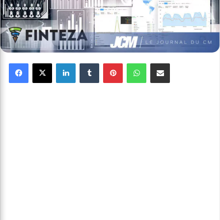
Facebook
X
Linkedin
Tumblr
Pinterest
WhatsApp
Partager par email