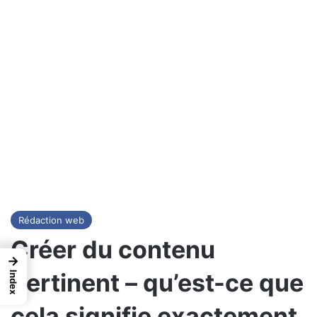
Rédaction web
Créer du contenu
→
pertinent – qu’est-ce que
Index
cela signifie exactement