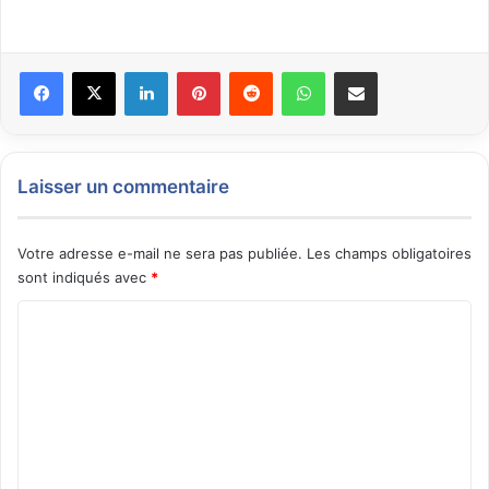
Facebook
X
Linkedin
Pinterest
Reddit
WhatsApp
Partager par email
Laisser un commentaire
Votre adresse e-mail ne sera pas publiée.
Les champs obligatoires
sont indiqués avec
*
C
o
m
m
e
n