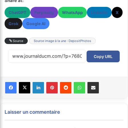
Share at:
ChatGPT
Perplexity
WhatsApp
LinkedIn
X
Grok
Google AI
Source
Source image à la une : DepositPhotos
Copy URL
Facebook
X
Linkedin
Pinterest
Reddit
WhatsApp
Partager par email
Laisser un commentaire