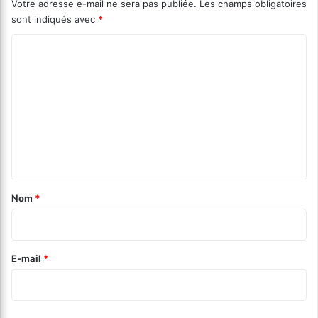
Votre adresse e-mail ne sera pas publiée.
Les champs obligatoires
sont indiqués avec
*
C
o
m
m
e
n
t
a
Nom
*
i
r
e
E-mail
*
*