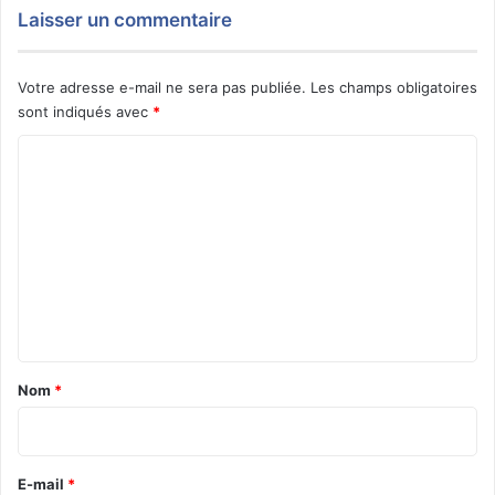
Laisser un commentaire
Votre adresse e-mail ne sera pas publiée.
Les champs obligatoires
sont indiqués avec
*
C
o
m
m
e
n
t
a
Nom
*
i
r
e
E-mail
*