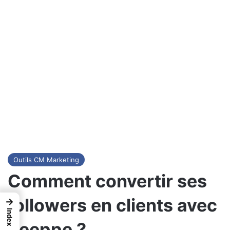
Outils CM Marketing
Comment convertir ses
followers en clients avec
→
Index
Keeppe ?