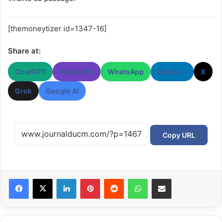
[themoneytizer id=1347-16]
Share at:
ChatGPT
Perplexity
WhatsApp
LinkedIn
X
Grok
Google AI
Copy URL
Facebook
X
Linkedin
Pinterest
Reddit
WhatsApp
Partager par email