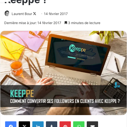
Laurent Bour
Follow
14 février 2017
on
Dernière mise à jour: 14 février 2017
3 minutes de lecture
X
Facebook
X
Linkedin
Tumblr
Pinterest
WhatsApp
Partager par email