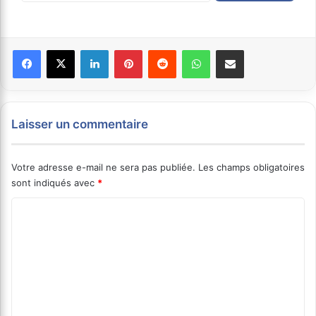
Facebook
X
Linkedin
Pinterest
Reddit
WhatsApp
Partager par email
Laisser un commentaire
Votre adresse e-mail ne sera pas publiée.
Les champs obligatoires
sont indiqués avec
*
C
o
m
m
e
n