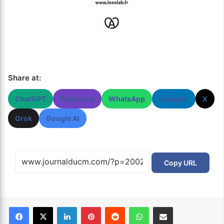
Share at:
ChatGPT
Perplexity
WhatsApp
LinkedIn
X
Grok
Google AI
Copy URL
Facebook
X
Linkedin
Pinterest
Reddit
WhatsApp
Partager par email