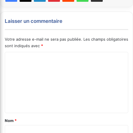
Laisser un commentaire
Votre adresse e-mail ne sera pas publiée.
Les champs obligatoires
sont indiqués avec
*
C
o
m
m
e
n
t
a
Nom
*
i