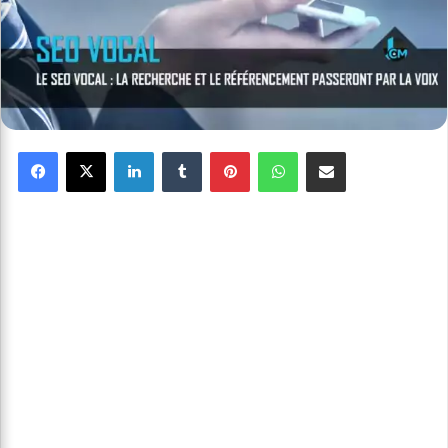
Facebook
X
Linkedin
Tumblr
Pinterest
WhatsApp
Partager par email