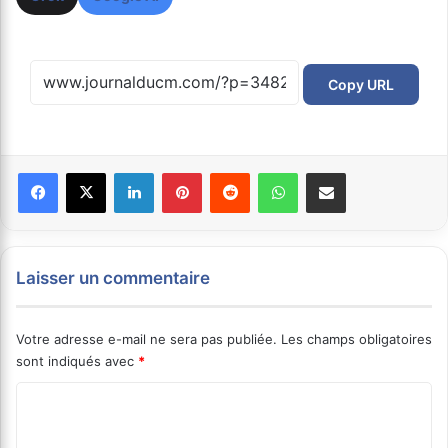
Copy URL
Facebook
X
Linkedin
Pinterest
Reddit
WhatsApp
Partager par email
Laisser un commentaire
Votre adresse e-mail ne sera pas publiée.
Les champs obligatoires
sont indiqués avec
*
C
o