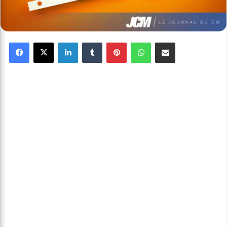
Facebook
X
Linkedin
Tumblr
Pinterest
WhatsApp
Partager par email