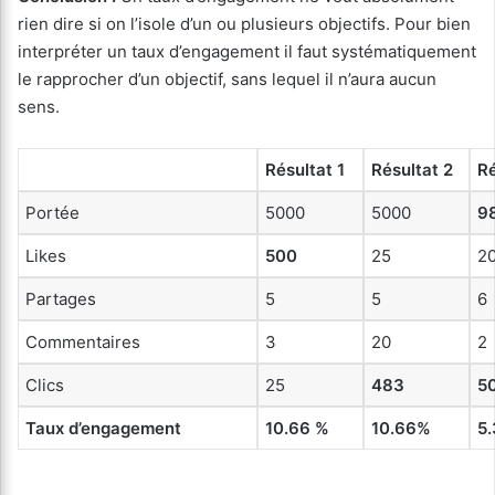
rien dire si on l’isole d’un ou plusieurs objectifs. Pour bien
interpréter un taux d’engagement il faut systématiquement
le rapprocher d’un objectif, sans lequel il n’aura aucun
sens.
Résultat 1
Résultat 2
Ré
Portée
5000
5000
9
Likes
500
25
2
Partages
5
5
6
Commentaires
3
20
2
Clics
25
483
5
Taux d’engagement
10.66 %
10.66%
5