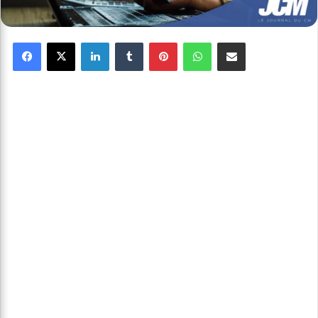
Facebook
X
Linkedin
Tumblr
Pinterest
WhatsApp
Partager par email