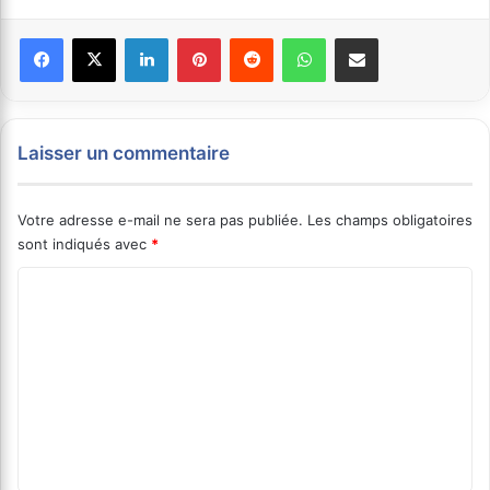
Facebook
X
Linkedin
Pinterest
Reddit
WhatsApp
Partager par email
Laisser un commentaire
Votre adresse e-mail ne sera pas publiée.
Les champs obligatoires
sont indiqués avec
*
C
o
m
m
e
n
t