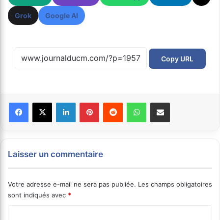
Grok
Google AI
Copy URL
Facebook
X
Linkedin
Pinterest
Reddit
WhatsApp
Partager par email
Laisser un commentaire
Votre adresse e-mail ne sera pas publiée.
Les champs obligatoires
sont indiqués avec
*
C