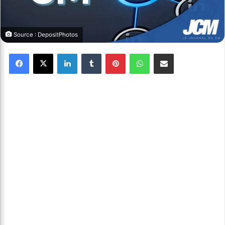
Source : DepositPhotos
Facebook
X
Linkedin
Tumblr
Pinterest
WhatsApp
Partager par email