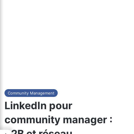
Community Management
LinkedIn pour
community manager :
B2B et réseau