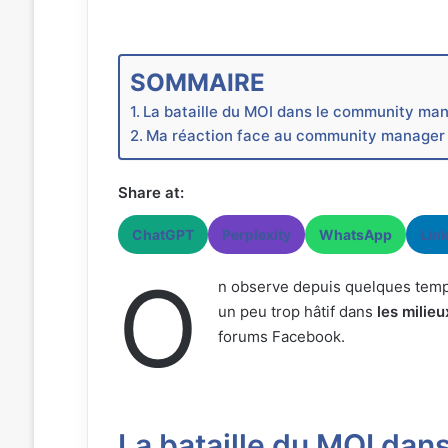
SOMMAIRE
La bataille du MOI dans le community m
Ma réaction face au community manager
Share at:
ChatGPT
Perplexity
WhatsApp
Lin
O
n observe depuis quelques temp
un peu trop hâtif dans
les mili
forums Facebook.
La bataille du MOI dan