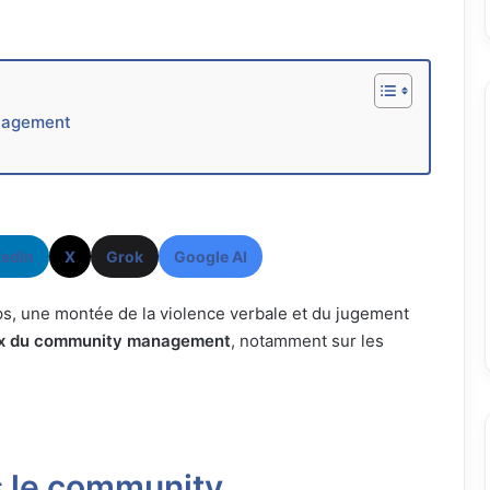
anagement
kedIn
X
Grok
Google AI
s, une montée de la violence verbale et du jugement
eux du community management
, notamment sur les
s le community