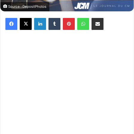
Source : DepositPhotos
Facebook
X
Linkedin
Tumblr
Pinterest
WhatsApp
Partager par email