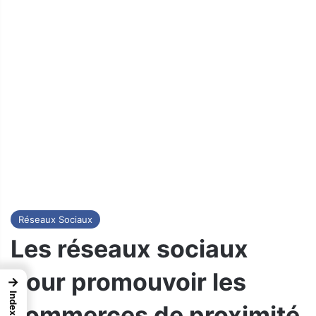
Réseaux Sociaux
Les réseaux sociaux
pour promouvoir les
→
Index
commerces de proximité