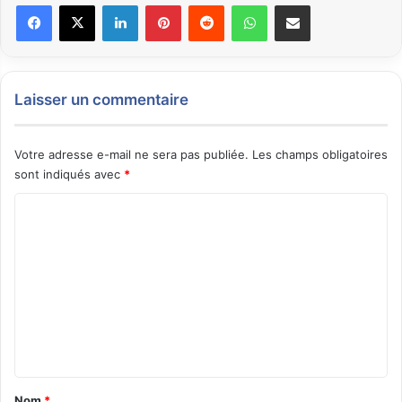
Facebook
X
Linkedin
Pinterest
Reddit
WhatsApp
Partager par email
Laisser un commentaire
Votre adresse e-mail ne sera pas publiée.
Les champs obligatoires
sont indiqués avec
*
C
o
m
m
e
n
t
a
Nom
*