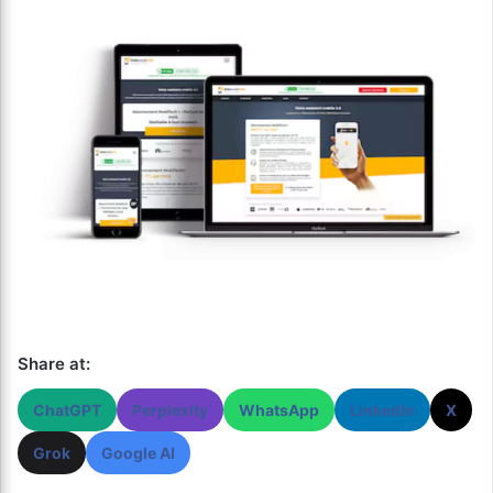
Share at:
ChatGPT
Perplexity
WhatsApp
LinkedIn
X
Grok
Google AI