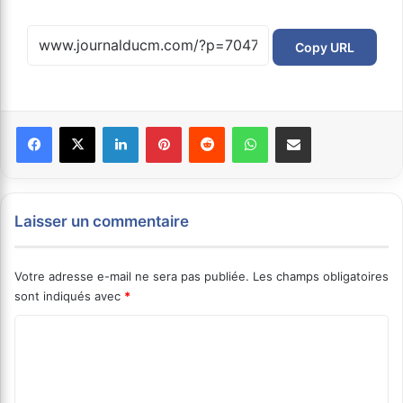
Copy URL
Facebook
X
Linkedin
Pinterest
Reddit
WhatsApp
Partager par email
Laisser un commentaire
Votre adresse e-mail ne sera pas publiée.
Les champs obligatoires
sont indiqués avec
*
C
o
m