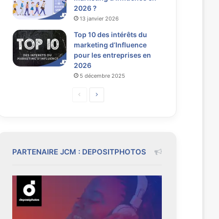
2026 ?
13 janvier 2026
Top 10 des intérêts du
marketing d’Influence
pour les entreprises en
2026
5 décembre 2025
P
P
a
a
g
g
e
e
p
s
PARTENAIRE JCM : DEPOSITPHOTOS
r
u
é
i
c
v
é
a
d
n