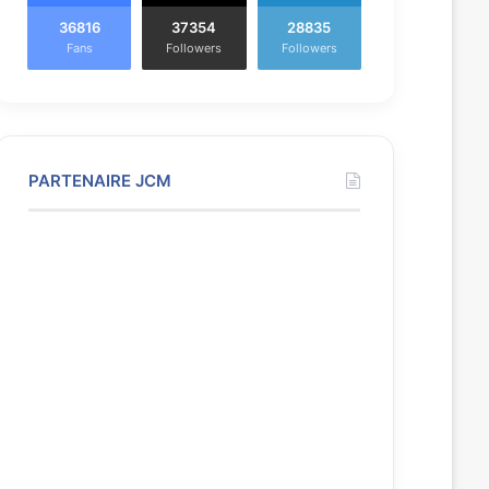
36816
37354
28835
Fans
Followers
Followers
PARTENAIRE JCM