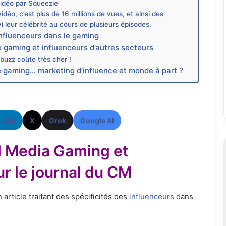
vidéo par Squeezie
éo, c’est plus de 16 millions de vues, et ainsi des
vi leur célébrité au cours de plusieurs épisodes.
influenceurs dans le gaming
e gaming et influenceurs d’autres secteurs
d buzz coûte très cher !
le gaming… marketing d’influence et monde à part ?
kedIn
X
Grok
Google AI
l Media Gaming et
r le journal du CM
article traitant des spécificités des
influenceurs
dans