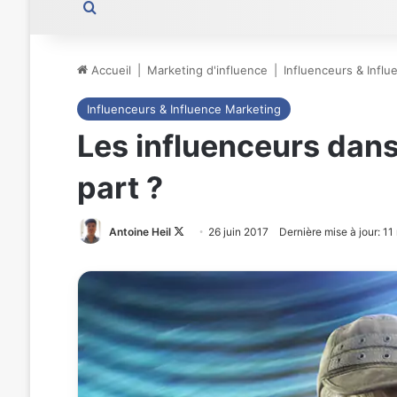
Rechercher
Accueil
|
Marketing d'influence
|
Influenceurs & Infl
Influenceurs & Influence Marketing
Les influenceurs dan
part ?
Antoine Heil
Follow
26 juin 2017
Dernière mise à jour: 1
on
X