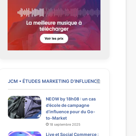
e
t
n
e
t
e
JCM • ÉTUDES MARKETING D’INFLUENCE
NEOW by 18h08 : un cas
d’école de campagne
d’influence pour du Go-
to-Market
18 septembre 2025
Live et Social Commerce :