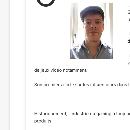
L
G
l
I
d
I
v
de jeux vidéo notamment.
Son premier article sur les influenceurs dans 
Historiquement, l’industrie du gaming a toujou
produits.