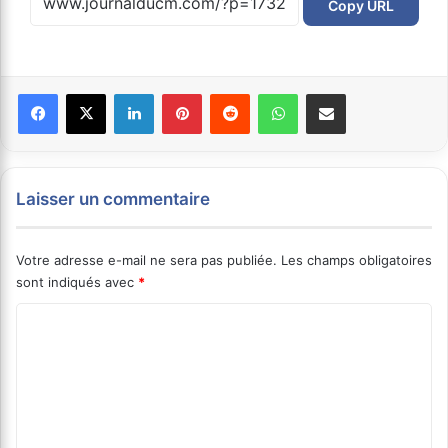
Copy URL
Facebook
X
Linkedin
Pinterest
Reddit
WhatsApp
Partager par email
Laisser un commentaire
Votre adresse e-mail ne sera pas publiée.
Les champs obligatoires
sont indiqués avec
*
C
o
m
m
e