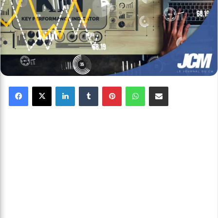
Facebook
X
Linkedin
Tumblr
Pinterest
WhatsApp
Partager par email