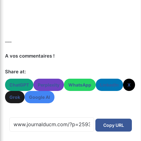
___
A vos commentaires !
Share at:
ChatGPT
Perplexity
WhatsApp
LinkedIn
X
Grok
Google AI
Copy URL