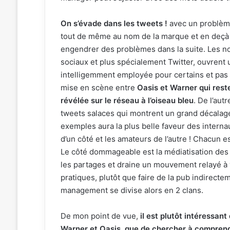
On s’évade dans les tweets !
avec un problèm
tout de même au nom de la marque et en deçà a
engendrer des problèmes dans la suite. Les 
sociaux et plus spécialement Twitter, ouvrent 
intelligemment employée pour certains et pas 
mise en scène entre
Oasis et Warner qui rest
révélée sur le réseau à l’oiseau bleu
. De l’aut
tweets salaces qui montrent un grand décalag
exemples aura la plus belle faveur des intern
d’un côté et les amateurs de l’autre ! Chacun es
Le côté dommageable est la médiatisation des 
les partages et draine un mouvement relayé à v
pratiques, plutôt que faire de la pub indirec
management se divise alors en 2 clans.
De mon point de vue,
il est plutôt intéressa
Warner et Oasis, que de chercher à compren