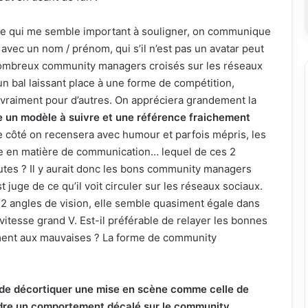
e qui me semble important à souligner, on communique
vec un nom / prénom, qui s’il n’est pas un avatar peut
nombreux community managers croisés sur les réseaux
un bal laissant place à une forme de compétition,
vraiment pour d’autres. On appréciera grandement la
e un modèle à suivre et une référence fraichement
re côté on recensera avec humour et parfois mépris, les
e en matière de communication… lequel de ces 2
autes ? Il y aurait donc les bons community managers
t juge de ce qu’il voit circuler sur les réseaux sociaux.
2 angles de vision, elle semble quasiment égale dans
itesse grand V. Est-il préférable de relayer les bonnes
tement aux mauvaises ? La forme de community
nt de décortiquer une mise en scène comme celle de
dre un comportement décalé sur le community