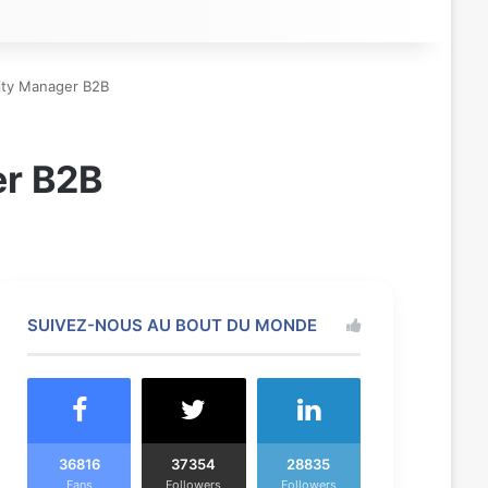
ty Manager B2B
r B2B
SUIVEZ-NOUS AU BOUT DU MONDE
36816
37354
28835
Fans
Followers
Followers