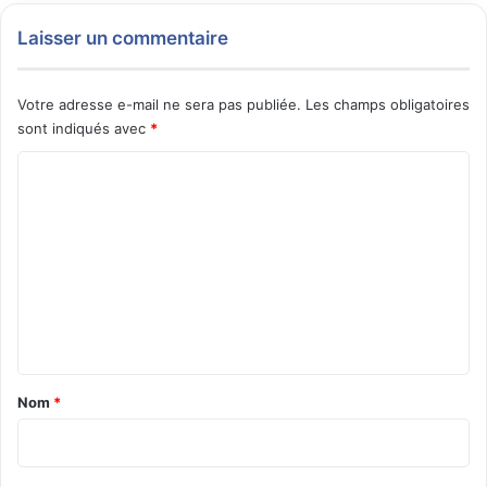
Laisser un commentaire
Votre adresse e-mail ne sera pas publiée.
Les champs obligatoires
sont indiqués avec
*
C
o
m
m
e
n
t
a
Nom
*
i
r