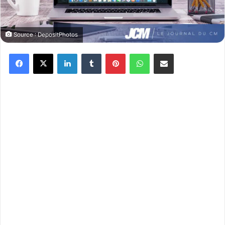
Source : DepositPhotos
Facebook
X
Linkedin
Tumblr
Pinterest
WhatsApp
Partager par email