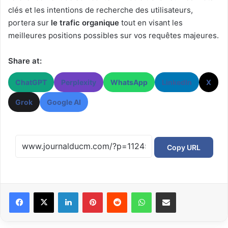
clés et les intentions de recherche des utilisateurs,
portera sur
le trafic organique
tout en visant les
meilleures positions possibles sur vos requêtes majeures.
Share at:
ChatGPT
Perplexity
WhatsApp
LinkedIn
X
Grok
Google AI
Copy URL
Facebook
X
Linkedin
Pinterest
Reddit
WhatsApp
Partager par email