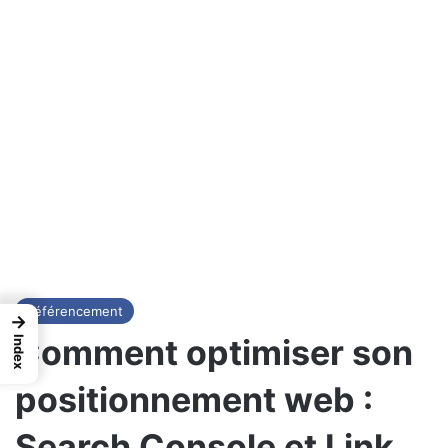
Référencement
→
Comment optimiser son
Index
positionnement web :
Search Console et Link