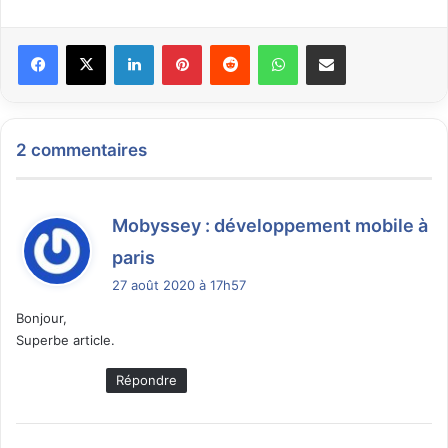
Facebook
X
Linkedin
Pinterest
Reddit
WhatsApp
Partager par email
2 commentaires
Mobyssey : développement mobile à
d
paris
i
27 août 2020 à 17h57
t
Bonjour,
Superbe article.
:
Répondre