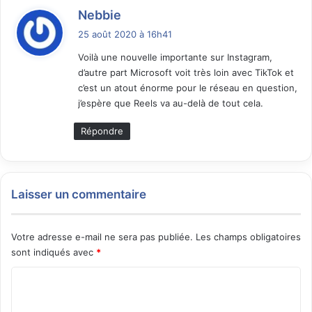
d
Nebbie
i
25 août 2020 à 16h41
t
Voilà une nouvelle importante sur Instagram,
d’autre part Microsoft voit très loin avec TikTok et
:
c’est un atout énorme pour le réseau en question,
j’espère que Reels va au-delà de tout cela.
Répondre
Laisser un commentaire
Votre adresse e-mail ne sera pas publiée.
Les champs obligatoires
sont indiqués avec
*
C
o