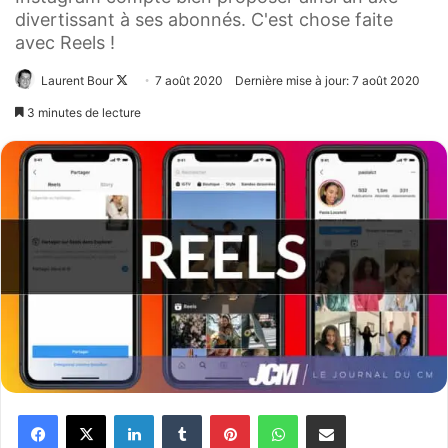
divertissant à ses abonnés. C'est chose faite
avec Reels !
Laurent Bour
Follow
7 août 2020
Dernière mise à jour: 7 août 2020
on
3 minutes de lecture
X
Facebook
X
Linkedin
Tumblr
Pinterest
WhatsApp
Partager par email