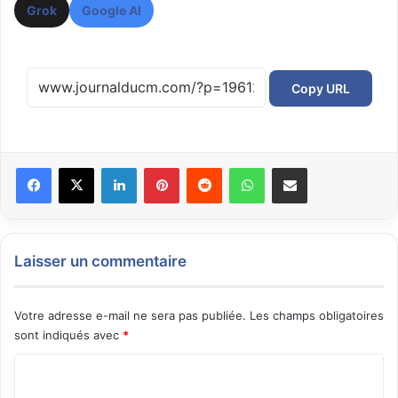
Grok
Google AI
Copy URL
Facebook
X
Linkedin
Pinterest
Reddit
WhatsApp
Partager par email
Laisser un commentaire
Votre adresse e-mail ne sera pas publiée.
Les champs obligatoires
sont indiqués avec
*
C
o