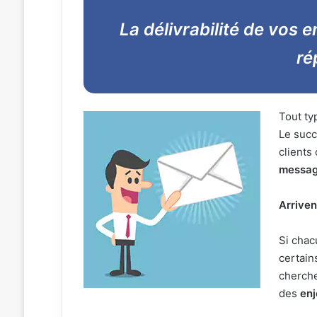
La délivrabilité de vos 
ré
Tout ty
Le succ
clients
messa
Arriven
Si chac
certain
cherche
des
enj