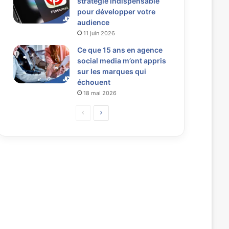
stratégie indispensable
pour développer votre
audience
11 juin 2026
Ce que 15 ans en agence
social media m’ont appris
sur les marques qui
échouent
18 mai 2026
P
P
a
a
g
g
e
e
p
s
r
u
é
i
c
v
é
a