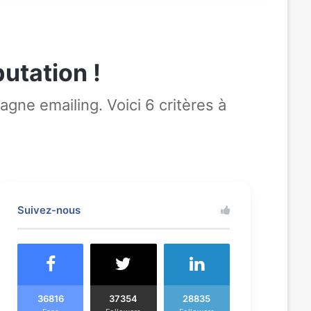
utation !
gne emailing. Voici 6 critères à
Suivez-nous
36816
37354
28835