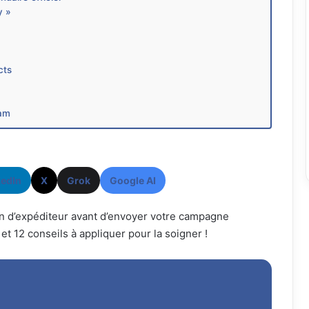
y »
cts
pam
kedIn
X
Grok
Google AI
on d’expéditeur avant d’envoyer votre campagne
r et 12 conseils à appliquer pour la soigner !