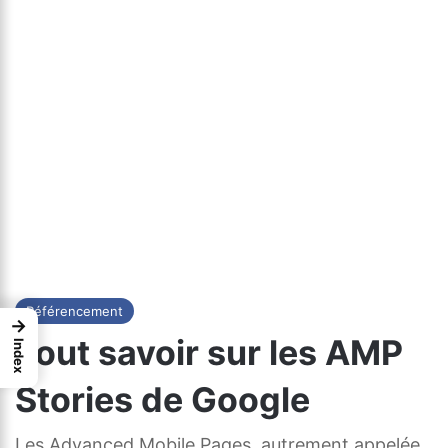
Référencement
→
Tout savoir sur les AMP
Index
Stories de Google
Les Advanced Mobile Pages, autrement appelée