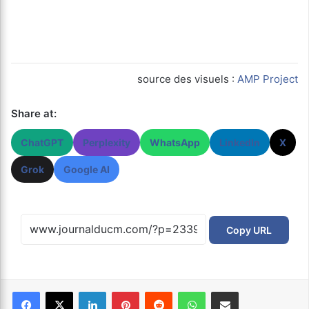
source des visuels :
AMP Project
Share at:
ChatGPT
Perplexity
WhatsApp
LinkedIn
X
Grok
Google AI
Copy URL
Facebook
X
Linkedin
Pinterest
Reddit
WhatsApp
Partager par email