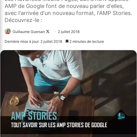
AMP de Google font de nouveau parler d'elles,
avec l'arrivée d'un nouveau format, l'AMP Stories.
Découvrez-le :
Guillaume Guersan
Follow
2 juillet 2018
on
Dernière mise à jour: 2 juillet 2018
2 minutes de lecture
X