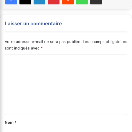
Laisser un commentaire
Votre adresse e-mail ne sera pas publiée.
Les champs obligatoires
sont indiqués avec
*
C
o
m
m
e
n
t
a
Nom
*
i