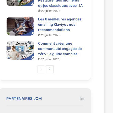
Restaurer des moments
de jeu classiques avec l’IA
20 juillet 2026
Les 6 meilleures agences
emailing Klaviyo : nos
recommandations
20 juillet 2026
Comment créer une
communauté engagée de
zéro : le guide complet
17 juillet 2026
P
P
a
a
g
g
e
e
p
s
PARTENAIRES JCM
r
u
é
i