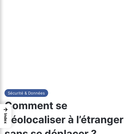
Sécurité & Données
Comment se
→
Index
géolocaliser à l’étranger
sans se déplacer ?