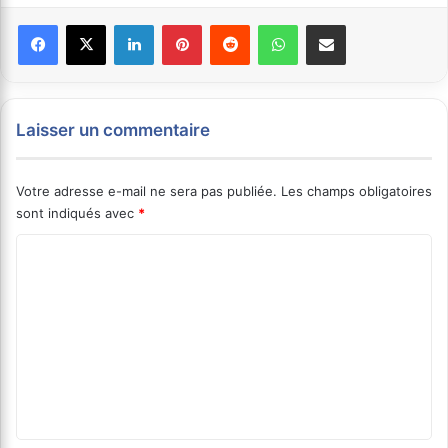
Facebook
X
Linkedin
Pinterest
Reddit
WhatsApp
Partager par email
Laisser un commentaire
Votre adresse e-mail ne sera pas publiée.
Les champs obligatoires
sont indiqués avec
*
C
o
m
m
e
n
t