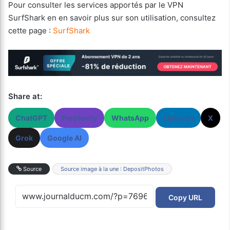
Pour consulter les services apportés par le VPN
SurfShark en en savoir plus sur son utilisation, consultez
cette page :
SurfShark
Share at:
ChatGPT
Perplexity
WhatsApp
LinkedIn
X
Grok
Google AI
Source
Source image à la une : DepositPhotos
Copy URL