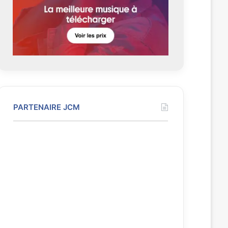
t
e
PARTENAIRE JCM