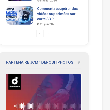
8 juillet 2026
Comment récupérer des
vidéos supprimées sur
carte SD ?
26 juin 2026
P
P
a
a
g
g
e
e
p
s
PARTENAIRE JCM : DEPOSITPHOTOS
r
u
é
i
c
v
é
a
d
n
e
t
n
e