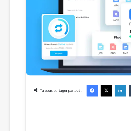
Facebook
X
Linkedin
Tu peux partager partout :