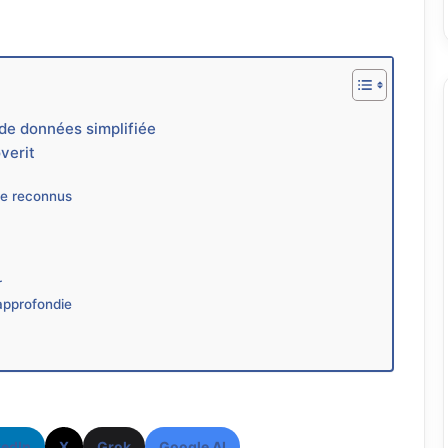
de données simplifiée
verit
ge reconnus
r
approfondie
kedIn
X
Grok
Google AI