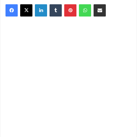
Facebook
X
Linkedin
Tumblr
Pinterest
WhatsApp
Partager par email