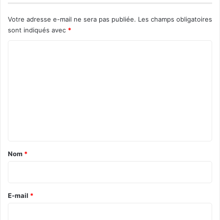
Votre adresse e-mail ne sera pas publiée.
Les champs obligatoires
sont indiqués avec
*
C
o
m
m
e
n
t
a
Nom
*
i
r
e
E-mail
*
*