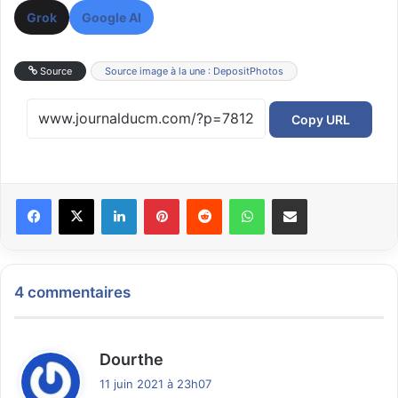
Grok
Google AI
Source
Source image à la une : DepositPhotos
Copy URL
Facebook
X
Linkedin
Pinterest
Reddit
WhatsApp
Partager par email
4 commentaires
d
Dourthe
i
11 juin 2021 à 23h07
t