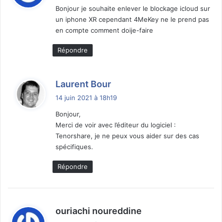
Bonjour je souhaite enlever le blockage icloud sur
un iphone XR cependant 4MeKey ne le prend pas
:
en compte comment doije-faire
Répondre
d
Laurent Bour
i
14 juin 2021 à 18h19
t
Bonjour,
Merci de voir avec l’éditeur du logiciel :
:
Tenorshare, je ne peux vous aider sur des cas
spécifiques.
Répondre
d
ouriachi noureddine
i