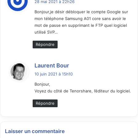
28 mai 2021 à 22h26
t
Bonjour,je désir débloquer le compte Google sur
mon téléphone Samsung A01 core sans avoir le
:
mot de passe en supprimant le FTP quel logiciel
utilisé SVP…
Répondre
d
Laurent Bour
i
10 juin 2021 à 15h10
t
Bonjour,
Voyez du côté de Tenorshare, l’éditeur du logiciel.
:
Répondre
Laisser un commentaire