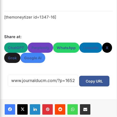
[themoneytizer id=1347-16]
Share at:
ChatGPT
Perplexity
WhatsApp
LinkedIn
X
Grok
Google AI
Copy URL
Facebook
X
Linkedin
Pinterest
Reddit
WhatsApp
Partager par email