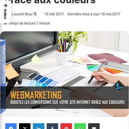
→
Index
Laurent Bour
Follow
16 mai 2017
Dernière mise à jour: 16 mai 2017
on
Temps de lecture 1 minute
X
Facebook
X
Linkedin
Tumblr
Pinterest
WhatsApp
Partager par email