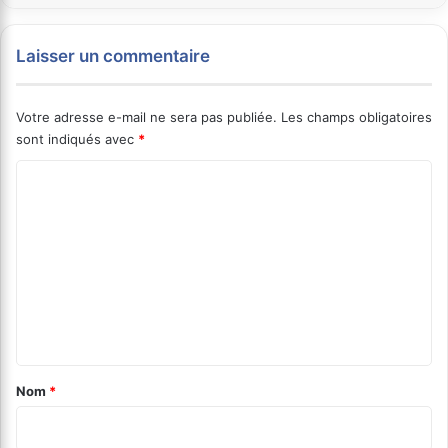
Laisser un commentaire
Votre adresse e-mail ne sera pas publiée.
Les champs obligatoires
sont indiqués avec
*
C
o
m
m
e
n
t
a
Nom
*
i
r