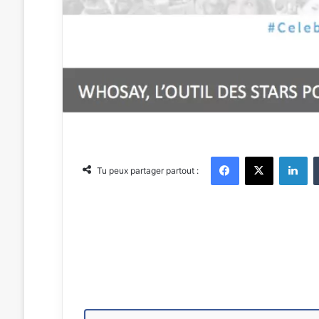
Facebook
X
Linkedin
Tu peux partager partout :