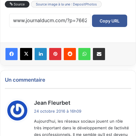
Source
Source image à la une : DepositPhotos
Copy URL
Facebook
X
Linkedin
Pinterest
Reddit
WhatsApp
Partager par email
Un commentaire
d
Jean Fleurbet
i
24 octobre 2016 à 16h09
t
Aujourd’hui, les réseaux sociaux jouent un rôle
très important dans le développement de l’activité
:
des professionnels. Il me semble qu’il est devenu