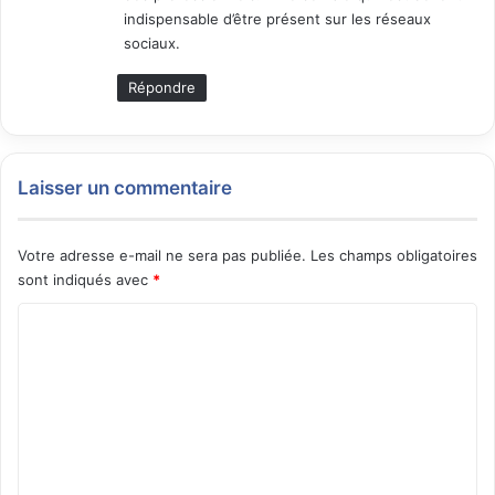
indispensable d’être présent sur les réseaux
sociaux.
Répondre
Laisser un commentaire
Votre adresse e-mail ne sera pas publiée.
Les champs obligatoires
sont indiqués avec
*
C
o
m
m
e
n