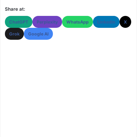
Share at:
ChatGPT
Perplexity
WhatsApp
LinkedIn
X
Grok
Google AI