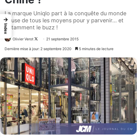
La marque Uniqlo part à la conquête du monde
→
et use de tous les moyens pour y parvenir... et
Index
notamment le buzz !
Olivier Verot
Follow
21 septembre 2015
on
Dernière mise à jour: 2 septembre 2020
5 minutes de lecture
X