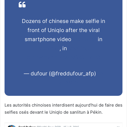
Dozens of chinese make selfie in
front of Uniqlo after the viral
smartphone video
#sextape
in
#Uniqlo
, in
#beijing
pic.twitter.com/aNGsSlHcuO
— dufour (@freddufour_afp)
15
Juillet 2015
Les autorités chinoises interdisent aujourd’hui de faire des
selfies osés devant le Uniqlo de sanlitun à Pékin.