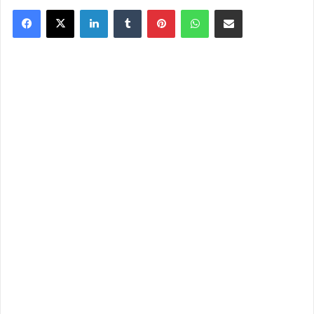
Facebook
X
Linkedin
Tumblr
Pinterest
WhatsApp
Partager par email