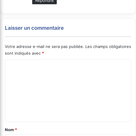
Répondre
Laisser un commentaire
Votre adresse e-mail ne sera pas publiée.
Les champs obligatoires
sont indiqués avec
*
C
o
m
m
e
n
t
a
Nom
*