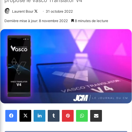
propose le Vasco Translator V4
Laurent Bour
Follow
31 octobre 2022
on
Dernière mise à jour: 8 novembre 2022
8 minutes de lecture
X
Facebook
X
Linkedin
Tumblr
Pinterest
WhatsApp
Partager par email