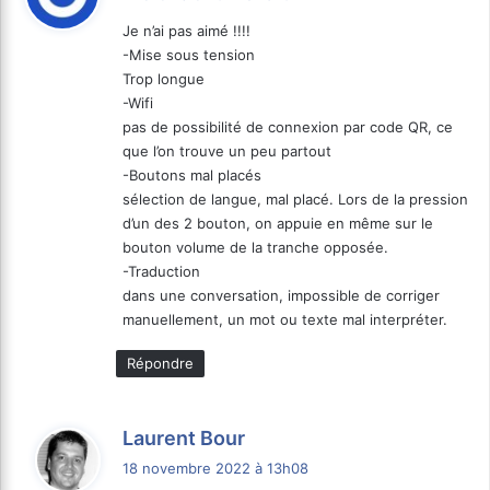
t
Je n’ai pas aimé !!!!
-Mise sous tension
:
Trop longue
-Wifi
pas de possibilité de connexion par code QR, ce
que l’on trouve un peu partout
-Boutons mal placés
sélection de langue, mal placé. Lors de la pression
d’un des 2 bouton, on appuie en même sur le
bouton volume de la tranche opposée.
-Traduction
dans une conversation, impossible de corriger
manuellement, un mot ou texte mal interpréter.
Répondre
d
Laurent Bour
i
18 novembre 2022 à 13h08
t