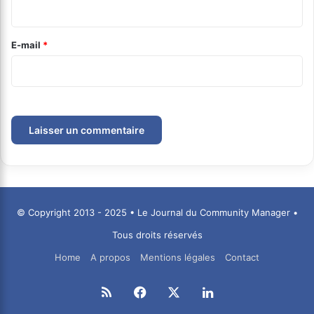
i
r
e
E-mail
*
*
© Copyright 2013 - 2025 • Le Journal du Community Manager •
Tous droits réservés
Home
A propos
Mentions légales
Contact
RSS
Facebook
X
Linkedin