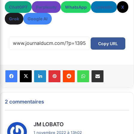
ChatGPT
Perplexity
WhatsApp
LinkedIn
X
Grok
Google AI
Copy URL
Facebook
X
Linkedin
Pinterest
Reddit
WhatsApp
Partager par email
2 commentaires
d
JM LOBATO
i
1 novembre 2022 à 13h02