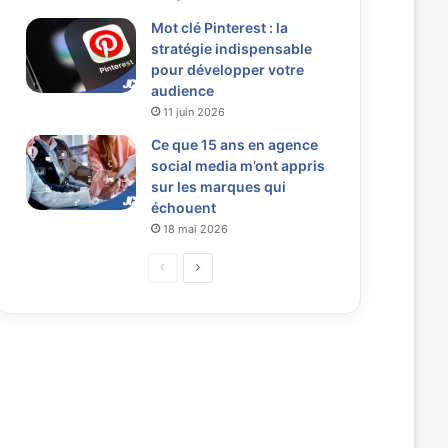
Mot clé Pinterest : la
stratégie indispensable
pour développer votre
audience
11 juin 2026
Ce que 15 ans en agence
social media m’ont appris
sur les marques qui
échouent
18 mai 2026
P
P
a
a
g
g
e
e
p
s
r
u
é
i