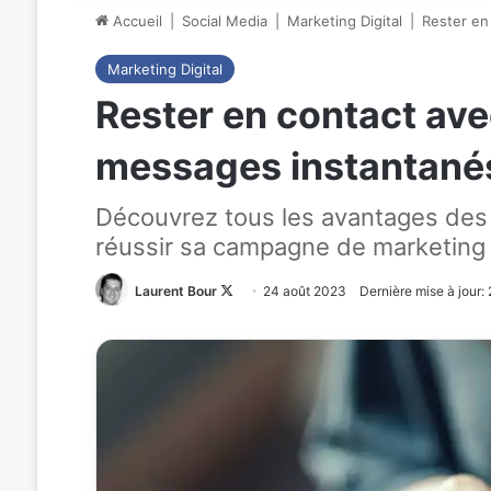
Accueil
|
Social Media
|
Marketing Digital
|
Rester en
Marketing Digital
Rester en contact avec
messages instantané
Découvrez tous les avantages des 
réussir sa campagne de marketing 
Laurent Bour
Follow
24 août 2023
Dernière mise à jour:
on
X