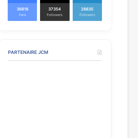
36816
37354
28835
Fans
Followers
Followers
PARTENAIRE JCM