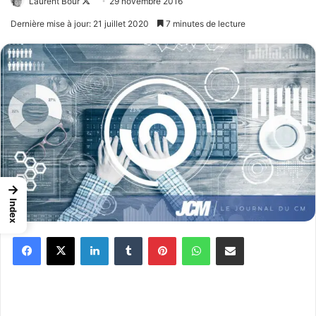
Laurent Bour
Follow
29 novembre 2016
on
Dernière mise à jour: 21 juillet 2020
7 minutes de lecture
X
→
Index
Facebook
X
Linkedin
Tumblr
Pinterest
WhatsApp
Partager par email