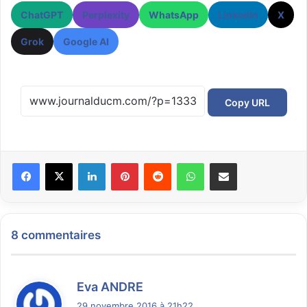
ChatGPT
Perplexity
WhatsApp
LinkedIn
X
Grok
Google AI
Copy URL
Facebook
X
Linkedin
Pinterest
Reddit
WhatsApp
Partager par email
8 commentaires
d
Eva ANDRE
i
29 novembre 2016 à 21h22