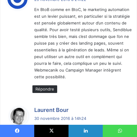
t
En BtoB comme en BtoC, le marketing automation
est un levier puissant, en particulier si la stratégie
:
est pensée globalement autour d’un contenu de
qualité. Pour avoir testé plusieurs outils, Sendiblue
semble très bien, mais c’est dommage que l’on ne
puisse pas y créer des landing pages, souvent
essentielles à la génération de leads. Même si on
peut utiliser un autre outil en complément qui
pourra le faire, cela complique un peu le suivi.
Webmecanik ou Campaign Manager intègrent
cette possibilité.
Répondre
d
Laurent Bour
i
30 novembre 2016 à 14h24
t
Merci pour ce commentaire Eva.
Sendinblue en est encore du début, il va donc
: