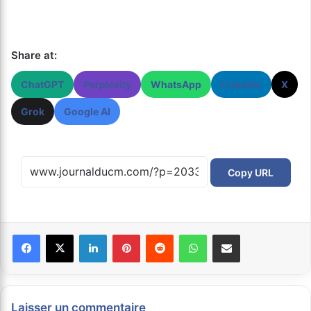
Share at:
ChatGPT
Perplexity
WhatsApp
LinkedIn
X
Grok
Google AI
Copy URL
Facebook
X
Linkedin
Pinterest
Reddit
WhatsApp
Partager par email
Laisser un commentaire