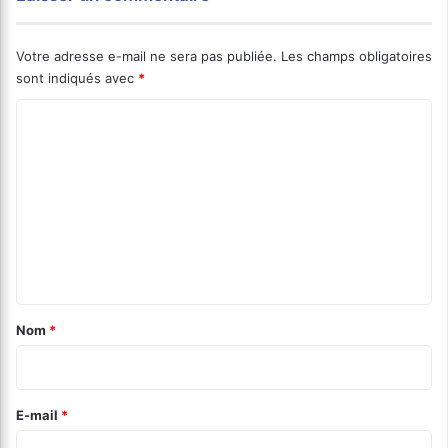
Votre adresse e-mail ne sera pas publiée.
Les champs obligatoires
sont indiqués avec
*
C
o
m
m
e
n
t
a
Nom
*
i
r
e
E-mail
*
*