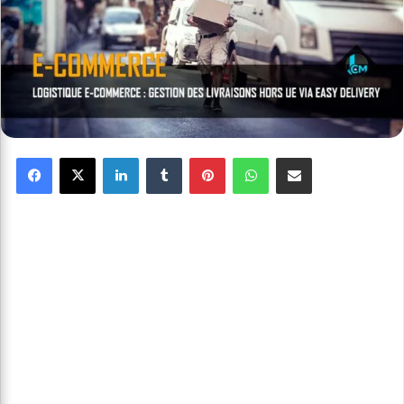
Facebook
X
Linkedin
Tumblr
Pinterest
WhatsApp
Partager par email