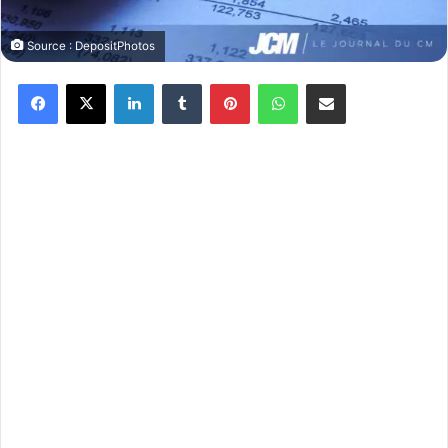
Source : DepositPhotos
Facebook
X
Linkedin
Tumblr
Pinterest
WhatsApp
Partager par email