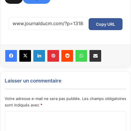
Copy URL
Facebook
X
Linkedin
Pinterest
Reddit
WhatsApp
Partager par email
Laisser un commentaire
Votre adresse e-mail ne sera pas publiée.
Les champs obligatoires
sont indiqués avec
*
C
o